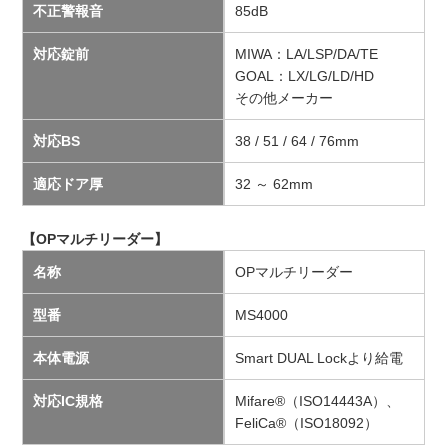
不正警報音
85dB
対応錠前
MIWA：LA/LSP/DA/TE
GOAL：LX/LG/LD/HD
その他メーカー
対応BS
38 / 51 / 64 / 76mm
適応ドア厚
32 ～ 62mm
【OPマルチリーダー】
名称
OPマルチリーダー
型番
MS4000
本体電源
Smart DUAL Lockより給電
対応IC規格
Mifare®（ISO14443A）、
FeliCa®（ISO18092）