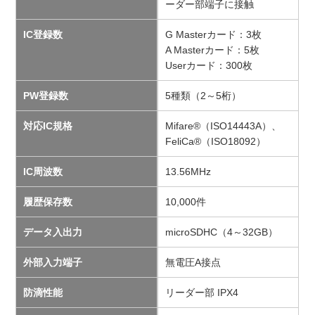
ーダー部端子に接触
IC登録数
G Masterカード：3枚
A Masterカード：5枚
Userカード：300枚
PW登録数
5種類（2～5桁）
対応IC規格
Mifare®（ISO14443A）、
FeliCa®（ISO18092）
IC周波数
13.56MHz
履歴保存数
10,000件
データ入出力
microSDHC（4～32GB）
外部入力端子
無電圧A接点
防滴性能
リーダー部 IPX4