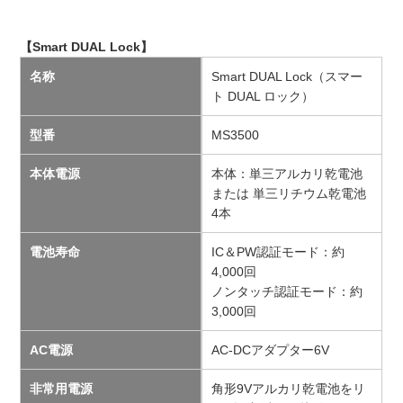
【Smart DUAL Lock】
名称
Smart DUAL Lock（スマー
ト DUAL ロック）
型番
MS3500
本体電源
本体：単三アルカリ乾電池
または 単三リチウム乾電池
4本
電池寿命
IC＆PW認証モード：約
4,000回
ノンタッチ認証モード：約
3,000回
AC電源
AC-DCアダプター6V
非常用電源
角形9Vアルカリ乾電池をリ