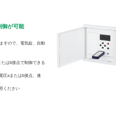
制御が可能
しますので、電気錠、自動
またはb接点で制御できる
電圧aまたはb接点、連
。
照ください