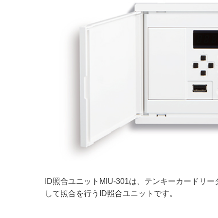
ID照合ユニットMIU-301は、テンキーカード
して照合を行うID照合ユニットです。