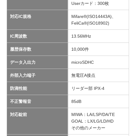
Userカード：300枚
対応IC規格
Mifare®(ISO14443A)、
FeliCa®(ISO18902)
IC周波数
13.56MHz
履歴保存数
10,000件
データ入出力
microSDHC
外部入力端子
無電圧A接点
防滴性能
リーダー部 IPX-4
不正警報音
85dB
対応錠前
MIWA：LA/LSP/DA/TE
GOAL：LX/LG/LD/HD
その他のメーカー