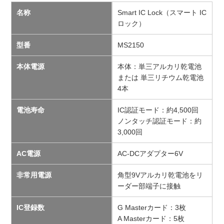
名称
Smart IC Lock（スマート IC
ロック）
型番
MS2150
本体電源
本体：単三アルカリ乾電池
または 単三リチウム乾電池
4本
電池寿命
IC認証モード：約4,500回
ノンタッチ認証モード：約
3,000回
AC電源
AC-DCアダプター6V
非常用電源
角型9Vアルカリ乾電池をリ
ーダー部端子に接触
IC登録数
G Masterカード：3枚
A Masterカード：5枚