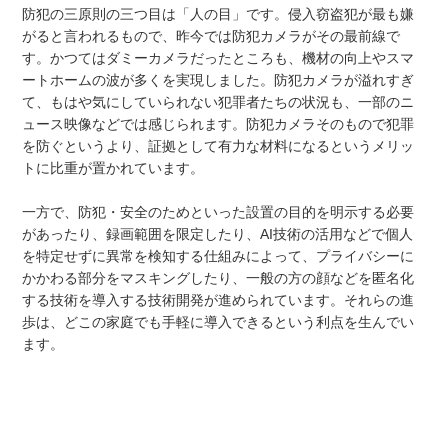
防犯の三原則の三つ目は「人の目」です。侵入窃盗犯が最も嫌
がると言われるもので、昨今では防犯カメラがその最前線で
す。かつてはダミーカメラだったところも、機材の向上やスマ
ートホームの波が多くを実現しました。防犯カメラが溢れすぎ
て、もはや気にしていられない犯罪者たちの状況も、一部のニ
ュース映像などでは感じられます。防犯カメラそのもので犯罪
を防ぐというより、証拠として有力な材料になるというメリッ
トに比重が置かれています。
一方で、防犯・安全のためといった設置の目的を明示する必要
があったり、録画範囲を限定したり、AI技術の活用などで個人
を特定せずに異常を検知する仕組みによって、プライバシーに
かかわる部分をマスキングしたり、一般の方の顔などを匿名化
する技術を導入する技術開発が進められています。それらの進
歩は、どこの家庭でも手軽に導入できるという利点を生んでい
ます。