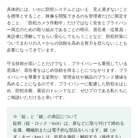
具体的には、いかに防犯システムとはいえ、見え過ぎないこと
を標準とすること、映像を閲覧できるのを管理者だけに限定す
ること、「防犯カメラ作動中」だけではなく安全とプライバシ
ー両立のための取り組みであることの明示、居住者・従業員・
来訪者に理解してもらい安心してもらうことなど、防犯対策に
ついてまわりの人々からの信頼を高める努力を怠らないことも
必要になってきています。
守る技術が高いことだけでなく、プライバシーも重視している
意識が、居住者をはじめ信頼を得ることにつながります。プラ
イバシーを尊重する姿勢が、管理会社や施設のブランド価値を
高めることになるのです。プライバシーに配慮した防犯をはじ
め、防犯全般、最近のトレンドなど、ぜひプロである私たちに
ご相談いただけると幸いです。
※「錠」と「鍵」の表記について
錠前（錠・ロック・lock）は、扉などに取り付けて締める
金属、機械的または電子的な部品をいいます。鍵（か
ぎ・キー・key）は、錠前を施錠・解錠する（操作する）