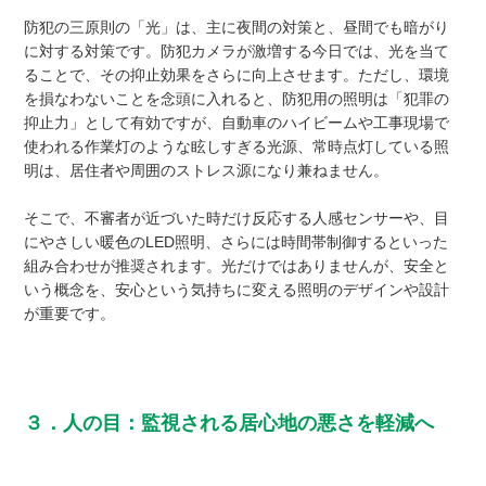
防犯の三原則の「光」は、主に夜間の対策と、昼間でも暗がり
に対する対策です。防犯カメラが激増する今日では、光を当て
ることで、その抑止効果をさらに向上させます。ただし、環境
を損なわないことを念頭に入れると、防犯用の照明は「犯罪の
抑止力」として有効ですが、自動車のハイビームや工事現場で
使われる作業灯のような眩しすぎる光源、常時点灯している照
明は、居住者や周囲のストレス源になり兼ねません。
そこで、不審者が近づいた時だけ反応する人感センサーや、目
にやさしい暖色のLED照明、さらには時間帯制御するといった
組み合わせが推奨されます。光だけではありませんが、安全と
いう概念を、安心という気持ちに変える照明のデザインや設計
が重要です。
３．人の目：監視される居心地の悪さを軽減へ