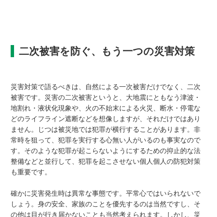
二次被害を防ぐ、もう一つの災害対策
災害対策で語るべきは、自然による一次被害だけでなく、二次
被害です。災害の二次被害というと、大地震にともなう津波・
地割れ・液状化現象や、火の不始末による火災、断水・停電な
どのライフライン遮断などを想像しますが、それだけではあり
ません。じつは被災地では犯罪が横行することがあります。非
常時を狙って、犯罪を実行する心無い人がいるのも事実なので
す。そのような犯罪が起こらないようにするための抑止的な法
整備などと並行して、犯罪を起こさせない個人個人の防犯対策
も重要です。
確かに災害発生時は異常な事態です。平常心ではいられないで
しょう。身の安全、家族のことを優先するのは当然ですし、そ
の他は目が行き届かないことも当然考えられます。しかし、災