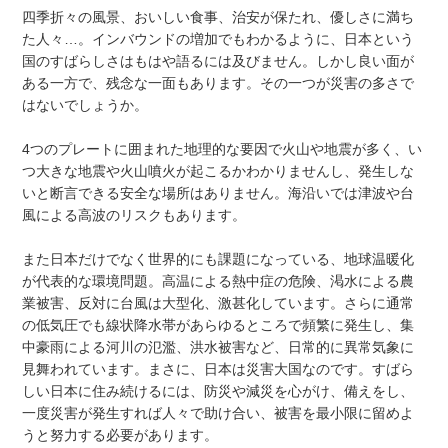
四季折々の風景、おいしい食事、治安が保たれ、優しさに満ち
た人々…。インバウンドの増加でもわかるように、日本という
国のすばらしさはもはや語るには及びません。しかし良い面が
ある一方で、残念な一面もあります。その一つが災害の多さで
はないでしょうか。
4つのプレートに囲まれた地理的な要因で火山や地震が多く、い
つ大きな地震や火山噴火が起こるかわかりませんし、発生しな
いと断言できる安全な場所はありません。海沿いでは津波や台
風による高波のリスクもあります。
また日本だけでなく世界的にも課題になっている、地球温暖化
が代表的な環境問題。高温による熱中症の危険、渇水による農
業被害、反対に台風は大型化、激甚化しています。さらに通常
の低気圧でも線状降水帯があらゆるところで頻繁に発生し、集
中豪雨による河川の氾濫、洪水被害など、日常的に異常気象に
見舞われています。まさに、日本は災害大国なのです。すばら
しい日本に住み続けるには、防災や減災を心がけ、備えをし、
一度災害が発生すれば人々で助け合い、被害を最小限に留めよ
うと努力する必要があります。