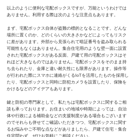
以上のように便利な宅配ボックスですが、万能というわけでは
ありません。利用する際は次のような注意点もあります。
まず、宅配ボックス自体が盗難の標的となることです。どんな
場所に置くのか、どのくらいの大きさかなどによってもリスク
に差があります。外部から見張られて暗証番号を盗み取られる
可能性もなくはありません。集合住宅用のような壁一面に設置
された宅配ボックスがある反面、戸建て用の宅配ボックスはそ
れほど大きなものではありません。宅配ボックスをそのまま持
ち去られたり、金庫と違い耐久性にも限界があります。操作等
が行われた際にスマホに連絡がくるIoTを活用したものを採用し
たり、宅配ボックスと同時に防犯カメラを設置したり、保険を
かけるなどのアイデアもあります。
鍵と防犯の専門家として、私たちは宅配ボックスに関するご相
談も承っております。お住まいの地域や時期によっては、自治
体や行政による補助金などの支援制度がある場合もございます
のでそれらも併せてご確認いただきつつ、宅配ボックスに関す
るお悩みやご不明な点などがありましたら、戸建て住宅・集合
住宅問わず、ぜひお気軽にご相談ください。