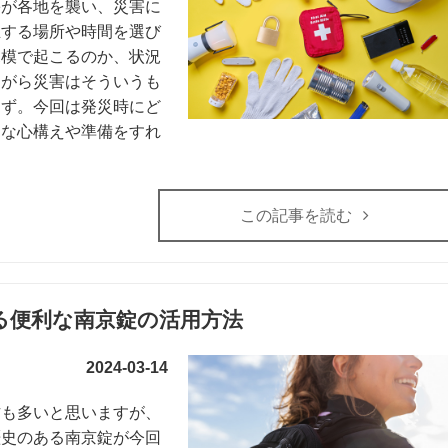
害が各地を襲い、災害に
生する場所や時間を選び
規模で起こるのか、状況
ながら災害はそういうも
はず。今回は発災時にど
うな心構えや準備をすれ
この記事を読む
る便利な南京錠の活用方法
2024-03-14
方も多いと思いますが、
歴史のある南京錠が今回